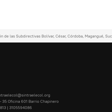
n de las Subdirectivas Bolívar, César, Córdoba, Magangué, Su
ntraelecol@sintraelecol.org
- 35 Oficina 601 Barrio Chapinero
813 | 3105594086