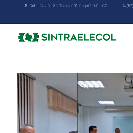
Calle 57 # 6 - 35 Oficina 601, Bogotá D.C. · CO
(57