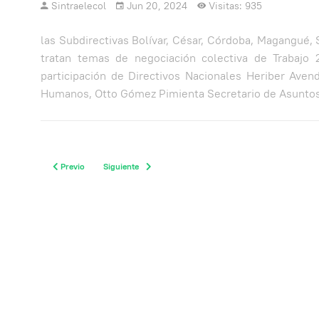
Sintraelecol
Jun 20, 2024
Visitas: 935
las Subdirectivas Bolívar, César, Córdoba, Magangué, 
tratan temas de negociación colectiva de Trabajo 2
participación de Directivos Nacionales Heriber Aven
Humanos, Otto Gómez Pimienta Secretario de Asuntos
Previous article: Reunión con el Gerente General de Caribemar de la co
Next article: BENEFICIO EXCLUSIVO POLIZA DE VIDA
Previo
Siguiente