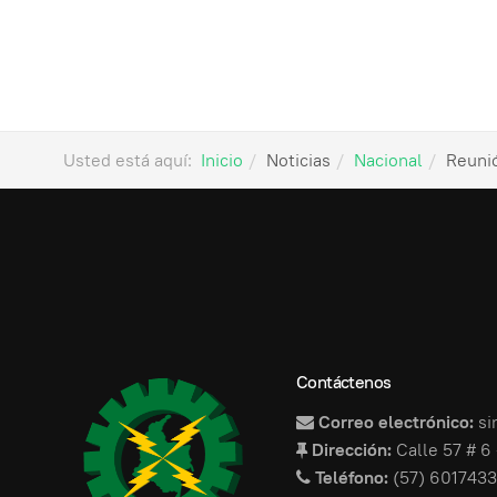
Usted está aquí:
Inicio
Noticias
Nacional
Reunió
Contáctenos
Correo electrónico:
si
Dirección:
Calle 57 # 6 
Teléfono:
(57) 6017433