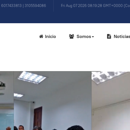
) 6017433813 | 3105594086
Fri Aug 07 2026 08:19:28 GMT+0000 (Coo
Inicio
Somos
Noticia